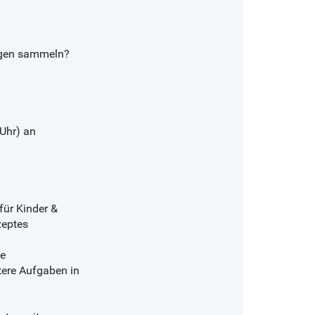
ungen sammeln?
Uhr) an
ür Kinder &
eptes
te
tere Aufgaben in