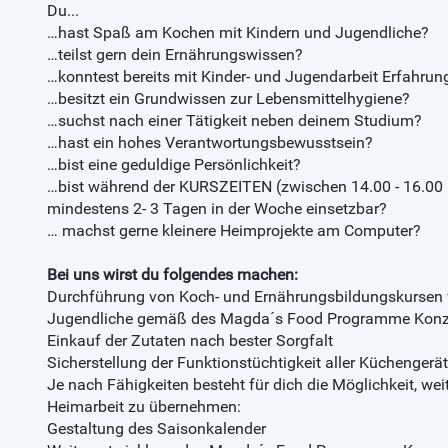
Du...
…hast Spaß am Kochen mit Kindern und Jugendliche?
…teilst gern dein Ernährungswissen?
…konntest bereits mit Kinder- und Jugendarbeit Erfahr
…besitzt ein Grundwissen zur Lebensmittelhygiene?
…suchst nach einer Tätigkeit neben deinem Studium?
…hast ein hohes Verantwortungsbewusstsein?
…bist eine geduldige Persönlichkeit?
…bist während der KURSZEITEN (zwischen 14.00 - 16.00 
mindestens 2- 3 Tagen in der Woche einsetzbar?
… machst gerne kleinere Heimprojekte am Computer?
Bei uns wirst du folgendes machen:
Durchführung von Koch- und Ernährungsbildungskursen f
Jugendliche gemäß des Magda´s Food Programme Konz
Einkauf der Zutaten nach bester Sorgfalt
Sicherstellung der Funktionstüchtigkeit aller Küchengerä
Je nach Fähigkeiten besteht für dich die Möglichkeit, wei
Heimarbeit zu übernehmen:
Gestaltung des Saisonkalender