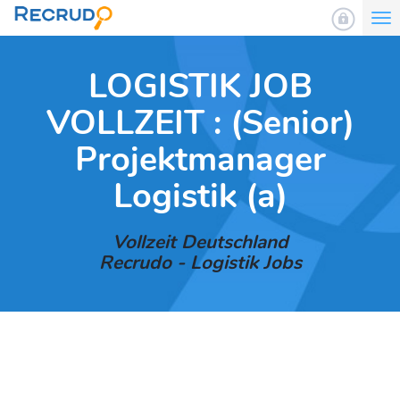
To
nav
LOGISTIK JOB
VOLLZEIT : (Senior)
Projektmanager
Logistik (a)
Vollzeit Deutschland
Recrudo - Logistik Jobs