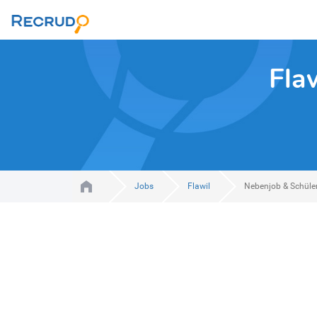
Fla
Jobs
Flawil
Nebenjob & Schüle