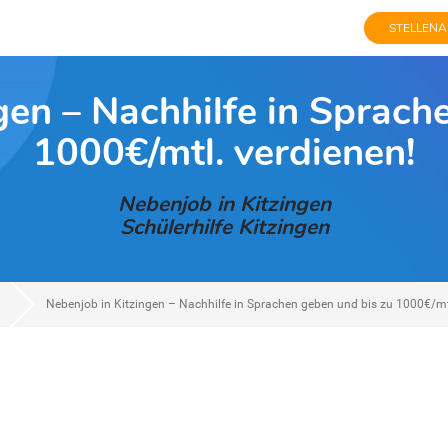
STELLENA
gen – Nachhilfe in Sprach
1000€/mtl. verdienen!
Nebenjob in Kitzingen
Schülerhilfe Kitzingen
Nebenjob in Kitzingen – Nachhilfe in Sprachen geben und bis zu 1000€/mtl