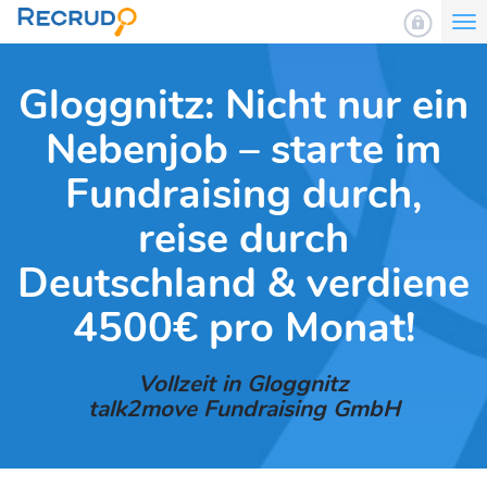
To
nav
Gloggnitz: Nicht nur ein
Nebenjob – starte im
Fundraising durch,
reise durch
Deutschland & verdiene
4500€ pro Monat!
Vollzeit in Gloggnitz
talk2move Fundraising GmbH