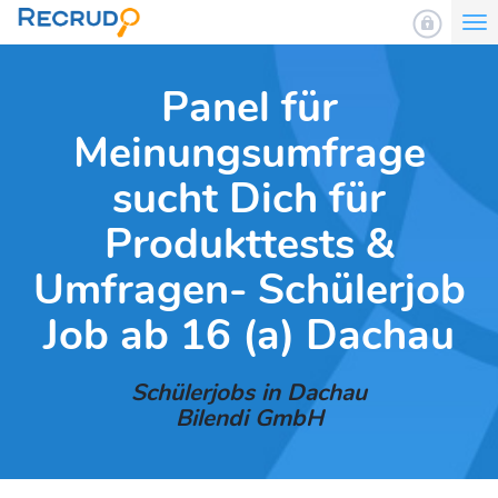
To
nav
Panel für
Meinungsumfrage
sucht Dich für
Produkttests &
Umfragen- Schülerjob
Job ab 16 (a) Dachau
Schülerjobs in Dachau
Bilendi GmbH