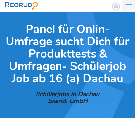
To
nav
Panel für Onlin-
Umfrage sucht Dich für
Produkttests &
Umfragen- Schülerjob
Job ab 16 (a) Dachau
Schülerjobs in Dachau
Bilendi GmbH