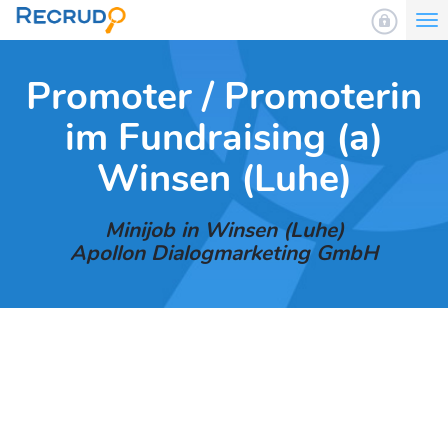
To
nav
Promoter / Promoterin
im Fundraising (a)
Winsen (Luhe)
Minijob in Winsen (Luhe)
Apollon Dialogmarketing GmbH