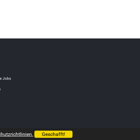
e Jobs
s
utzrichtlinien.
Geschafft!