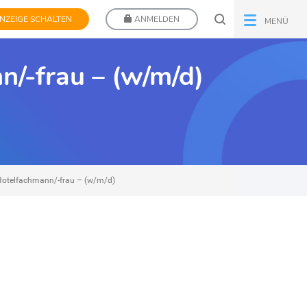
NZEIGE SCHALTEN
ANMELDEN
MENÜ
/-frau – (w/m/d)
Hotelfachmann/-frau – (w/m/d)