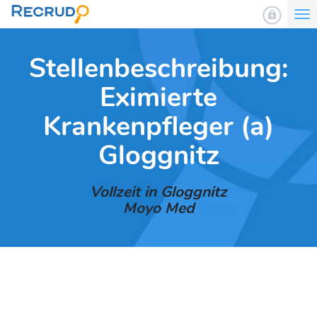
To
nav
Stellenbeschreibung:
Eximierte
Krankenpfleger (a)
Gloggnitz
Vollzeit in Gloggnitz
Moyo Med