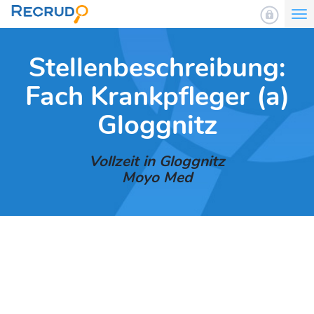
To
nav
Stellenbeschreibung:
Fach Krankpfleger (a)
Gloggnitz
Vollzeit in Gloggnitz
Moyo Med