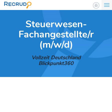
To
nav
Steuerwesen-
Fachangestellte/r
(m/w/d)
Vollzeit Deutschland
Blickpunkt360