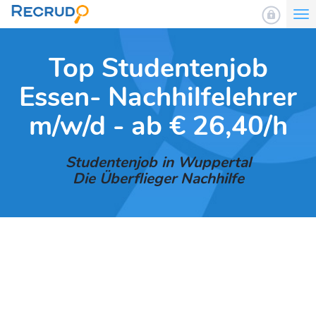
To
nav
Top Studentenjob
Essen- Nachhilfelehrer
m/w/d - ab € 26,40/h
Studentenjob in Wuppertal
Die Überflieger Nachhilfe