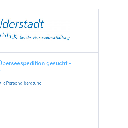
Überseespedition gesucht -
t
stik Personalberatung