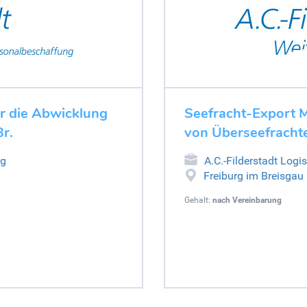
ür die Abwicklung
Seefracht-Export M
r.
von Überseefrachte
ng
A.C.-Filderstadt Logi
Freiburg im Breisgau
Gehalt:
nach Vereinbarung