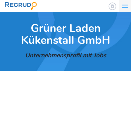
To
nav
Grüner Laden
Kükenstall GmbH
Unternehmensprofil mit Jobs