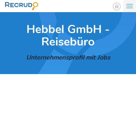
To
nav
Hebbel GmbH -
Reisebüro
Unternehmensprofil mit Jobs