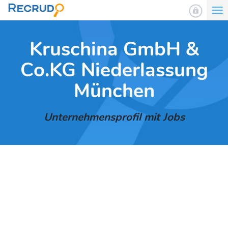
To
nav
Kruschina GmbH &
Co.KG Niederlassung
München
Unternehmensprofil mit Jobs