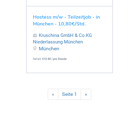
Hostess m/w - Teilzeitjob - in
München - 10,80€/Std.
Kruschina GmbH & Co.KG
Niederlassung München
München
Gehalt:
€10.80 / pro Stunde
«
Seite 1
»