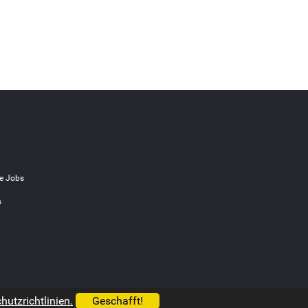
e Jobs
s
utzrichtlinien.
Geschafft!