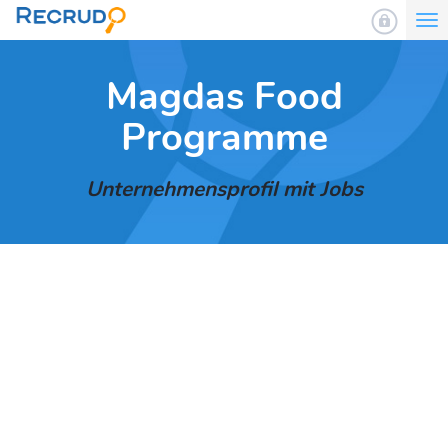
To
nav
Magdas Food
Programme
Unternehmensprofil mit Jobs