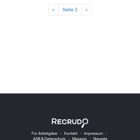
«
Seite 2
»
Für Arbeitgeber
-
Kontakt
-
Impressum
-
AGB & Datenschutz
-
Magazin
-
Neueste