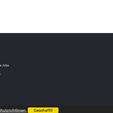
e Jobs
s
utzrichtlinien.
Geschafft!