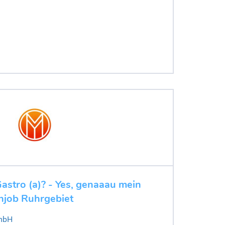
Gastro (a)? - Yes, genaaau mein
njob Ruhrgebiet
mbH