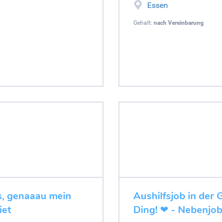
Essen
Gehalt:
nach Vereinbarung
es, genaaau mein
Aushilfsjob in der 
iet
Ding! ❤ - Nebenjo