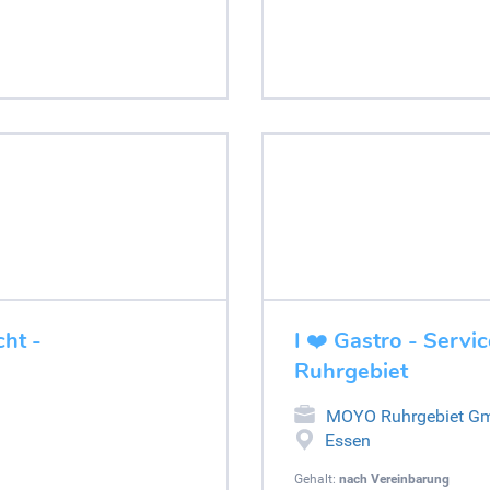
cht -
I ❤️ Gastro - Servi
Ruhrgebiet
MOYO Ruhrgebiet G
Essen
Gehalt:
nach Vereinbarung