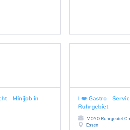
cht - Minijob in
I ❤️ Gastro - Servic
Ruhrgebiet
MOYO Ruhrgebiet G
Essen