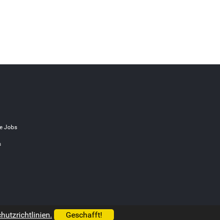
e Jobs
s
utzrichtlinien.
Geschafft!