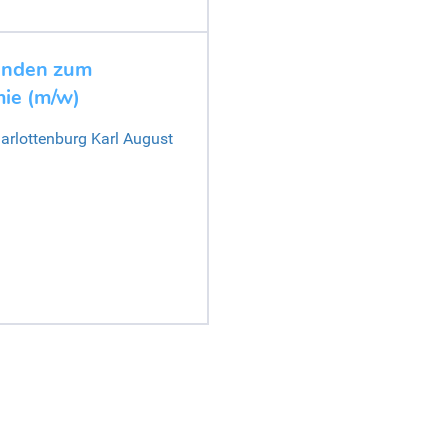
denden zum
mie (m/w)
harlottenburg Karl August