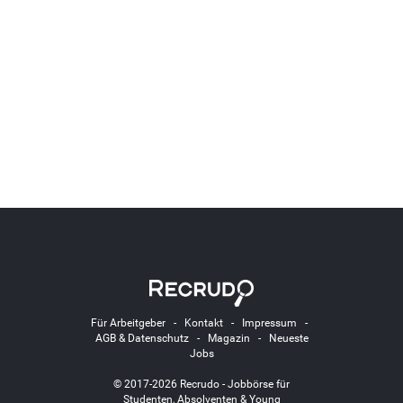
Für Arbeitgeber
-
Kontakt
-
Impressum
-
AGB & Datenschutz
-
Magazin
-
Neueste
Jobs
© 2017-2026 Recrudo - Jobbörse für
Studenten, Absolventen & Young