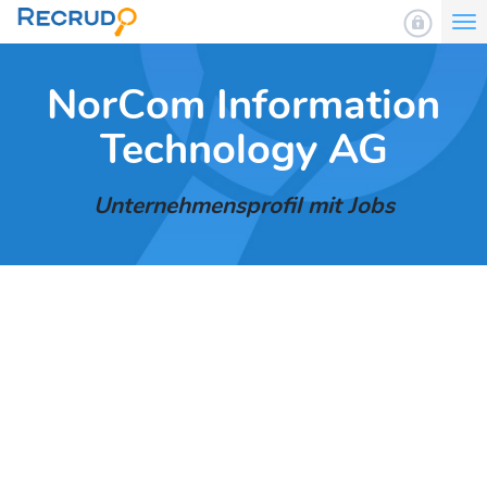
To
nav
NorCom Information
Technology AG
Unternehmensprofil mit Jobs