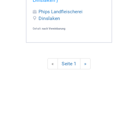
Dinslaken )
Phips Landfleischerei
Dinslaken
Gehalt:
nach Vereinbarung
«
Seite 1
»