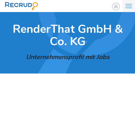
To
nav
RenderThat GmbH &
Co. KG
Unternehmensprofil mit Jobs