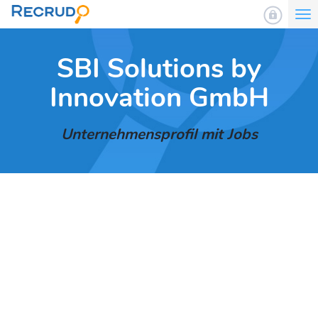
To
nav
SBI Solutions by
Innovation GmbH
Unternehmensprofil mit Jobs