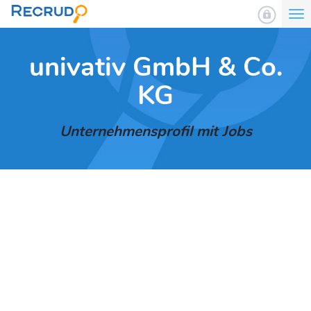
To
nav
univativ GmbH & Co.
KG
Unternehmensprofil mit Jobs