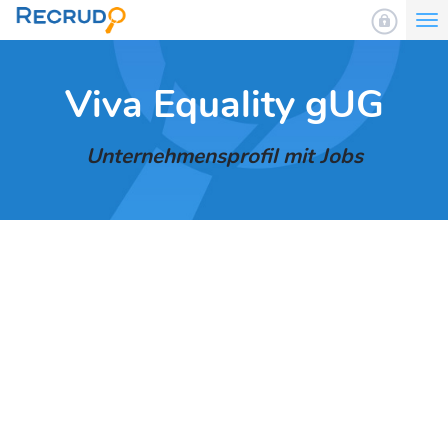
To
nav
Viva Equality gUG
Unternehmensprofil mit Jobs