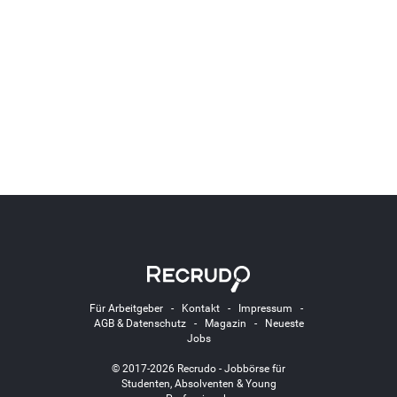
Für Arbeitgeber
-
Kontakt
-
Impressum
-
AGB & Datenschutz
-
Magazin
-
Neueste
Jobs
© 2017-2026 Recrudo - Jobbörse für
Studenten, Absolventen & Young