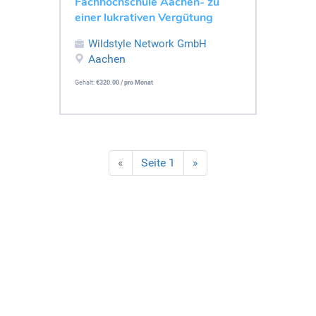
Fachhochschule Aachen- zu
einer lukrativen Vergütung
Wildstyle Network GmbH
Aachen
Gehalt:
€320.00 / pro Monat
«
Seite 1
»