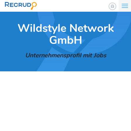
To
nav
Wildstyle Network
GmbH
Unternehmensprofil mit Jobs