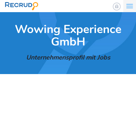
To
nav
Wowing Experience
GmbH
Unternehmensprofil mit Jobs