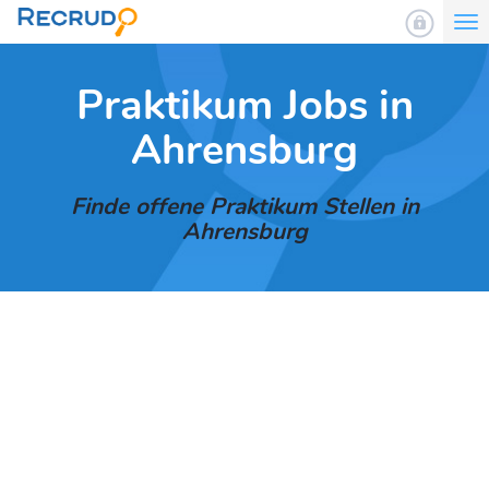
To
nav
Praktikum Jobs in
Ahrensburg
Finde offene Praktikum Stellen in
Ahrensburg