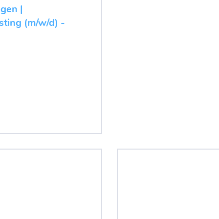
ugen |
ting (m/w/d) -