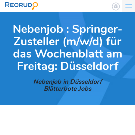
To
nav
Nebenjob : Springer-
Zusteller (m/w/d) für
das Wochenblatt am
Freitag: Düsseldorf
Nebenjob in Düsseldorf
Blätterbote Jobs