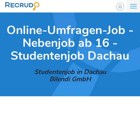
To
nav
Online-Umfragen-Job -
Nebenjob ab 16 -
Studentenjob Dachau
Studentenjob in Dachau
Bilendi GmbH