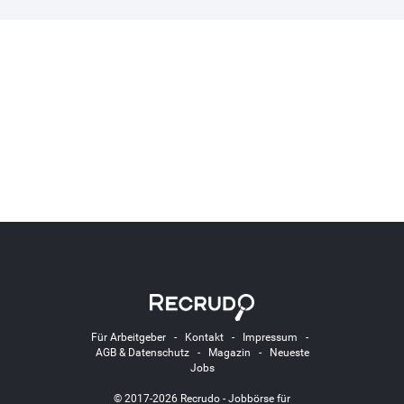
Für Arbeitgeber
-
Kontakt
-
Impressum
-
AGB & Datenschutz
-
Magazin
-
Neueste
Jobs
© 2017-2026 Recrudo - Jobbörse für