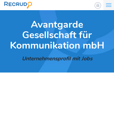
To
nav
Avantgarde
Gesellschaft für
Kommunikation mbH
Unternehmensprofil mit Jobs