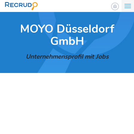
To
nav
MOYO Düsseldorf
GmbH
Unternehmensprofil mit Jobs