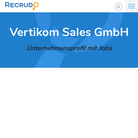
To
nav
Vertikom Sales GmbH
Unternehmensprofil mit Jobs