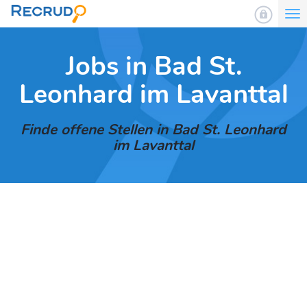
To
nav
Jobs in Bad St.
Leonhard im Lavanttal
Finde offene Stellen in Bad St. Leonhard
im Lavanttal