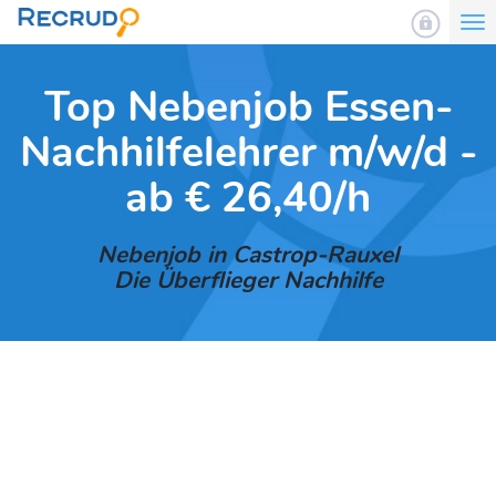
To
nav
Top Nebenjob Essen-
Nachhilfelehrer m/w/d -
ab € 26,40/h
Nebenjob in Castrop-Rauxel
Die Überflieger Nachhilfe