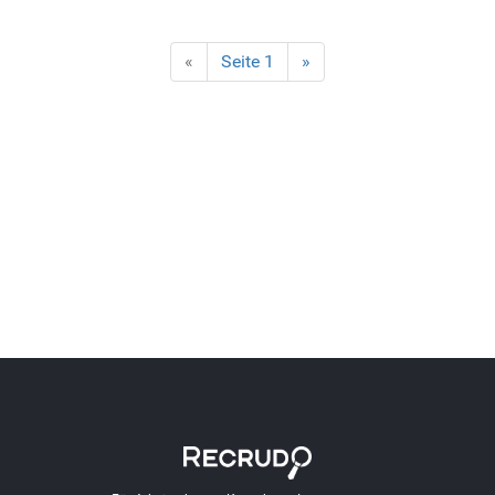
«
Seite 1
»