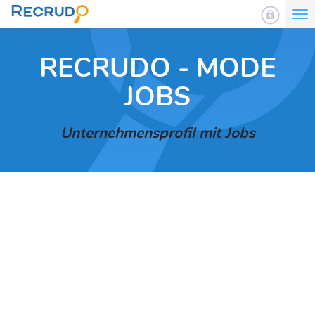
To
nav
RECRUDO - MODE
JOBS
Unternehmensprofil mit Jobs