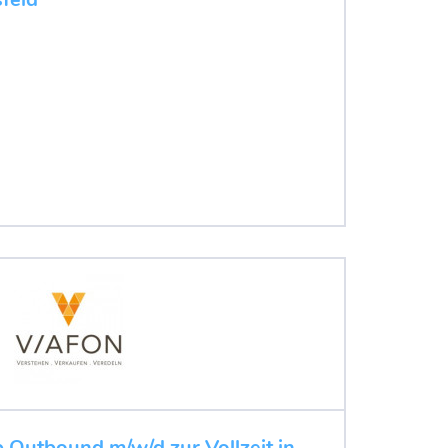
b Outbound m/w/d zur Vollzeit in