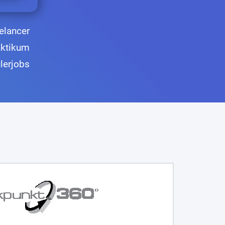
elancer
aktikum
lerjobs