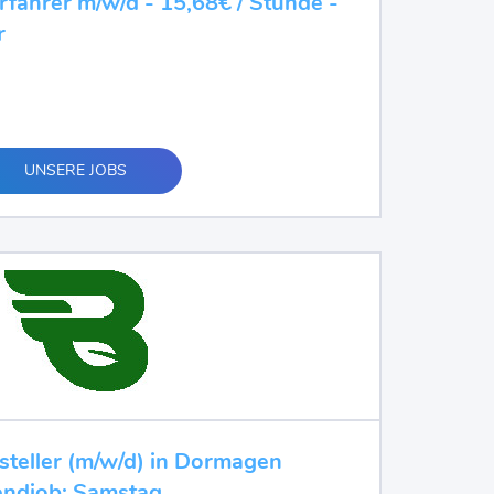
erfahrer m/w/d - 15,68€ / Stunde -
r
UNSERE JOBS
usteller (m/w/d) in Dormagen
ndjob: Samstag