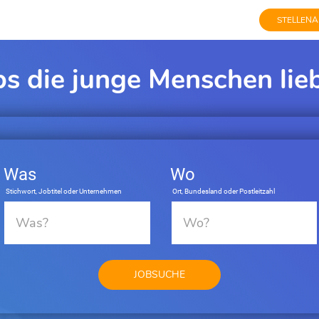
STELLENA
bs die junge Menschen lie
Was
Wo
Stichwort, Jobtitel oder Unternehmen
Ort, Bundesland oder Postleitzahl
JOBSUCHE