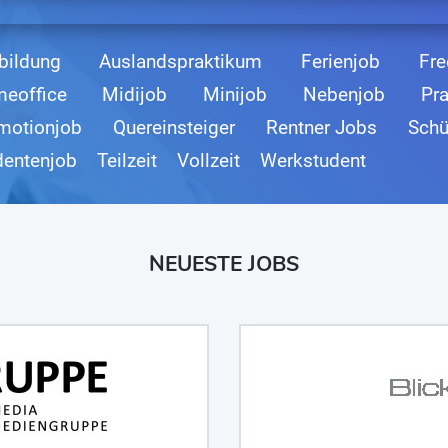
bildung
Auslandspraktikum
Ferienjob
Fre
eoffice
Midijob
Minijob
Nebenjob
Pr
motionjob
Quereinsteiger
Rentner Jobs
Schü
dentenjob
Teilzeit
Vollzeit
Werkstudent
NEUESTE JOBS