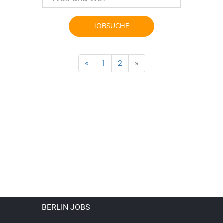
JOBSUCHE
«
1
2
»
BERLIN JOBS